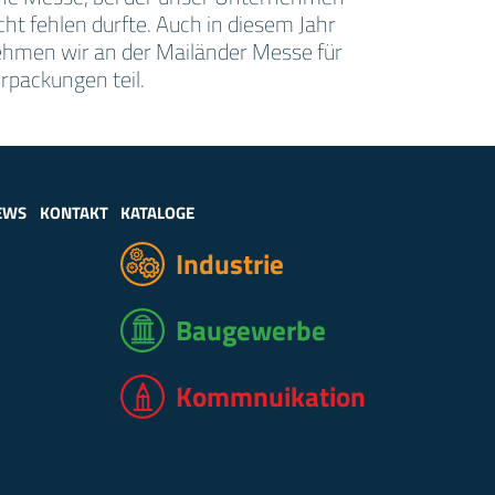
cht fehlen durfte. Auch in diesem Jahr
hmen wir an der Mailänder Messe für
rpackungen teil.
EWS
KONTAKT
KATALOGE
Industrie
Baugewerbe
Kommnuikation