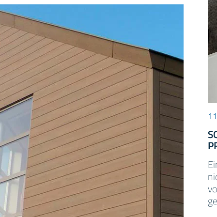
11
S
P
Ei
ni
vo
ge