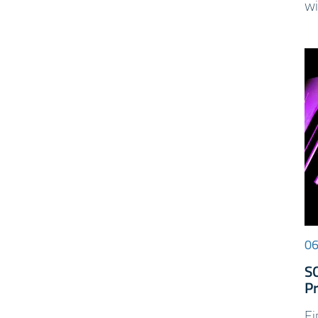
wi
06
S
P
Ei