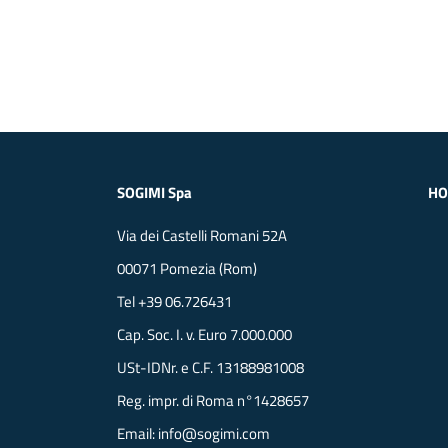
SOGIMI Spa
H
Via dei Castelli Romani 52A
00071 Pomezia (Rom)
Tel
+39 06.726431
Cap. Soc. I. v. Euro 7.000.000
USt-IDNr. e C.F. 13188981008
Reg. impr. di Roma n°1428657
Email:
info@sogimi.com