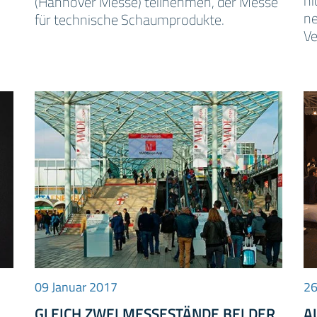
ni
(Hannover Messe) teilnehmen, der Messe
ne
für technische Schaumprodukte.
Ve
09 Januar 2017
26
GLEICH ZWEI MESSESTÄNDE BEI DER
A