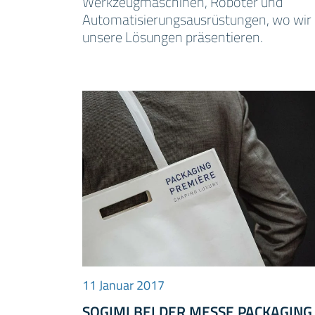
Werkzeugmaschinen, Roboter und
Automatisierungsausrüstungen, wo wir
unsere Lösungen präsentieren.
11 Januar 2017
SOGIMI BEI DER MESSE PACKAGING