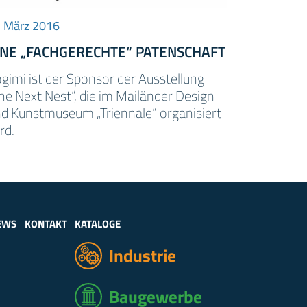
 März 2016
INE „FACHGERECHTE“ PATENSCHAFT
gimi ist der Sponsor der Ausstellung
he Next Nest“, die im Mailänder Design-
d Kunstmuseum „Triennale“ organisiert
rd.
EWS
KONTAKT
KATALOGE
Industrie
Baugewerbe