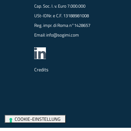
Cap. Soc. I. v. Euro 7.000.000
USt-IDNr. e C.F. 13188981008
Reg. impr. di Roma n°1428657
Email:
info@sogimi.com
Credits