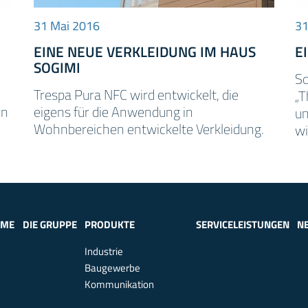
31 Mai 2016
31
EINE NEUE VERKLEIDUNG IM HAUS
E
SOGIMI
So
Trespa Pura NFC wird entwickelt, die
„T
en
eigens für die Anwendung in
un
Wohnbereichen entwickelte Verkleidung.
wi
OME
DIE GRUPPE
PRODUKTE
SERVICELEISTUNGEN
N
Industrie
Baugewerbe
Kommunikation