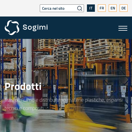
IT
FR
EN
DE
Prodotti
Trasformiamo e distribuiamo materie plastiche, espansi
tecnici e compositi.