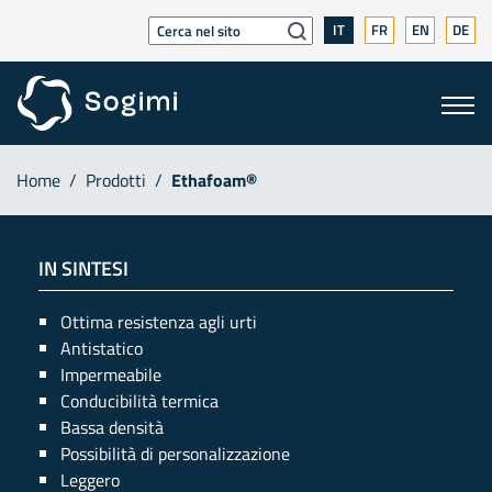
IT
FR
EN
DE
Home
/
Prodotti
/
Ethafoam®
IN SINTESI
Ottima resistenza agli urti
Antistatico
Impermeabile
Conducibilità termica
Bassa densità
Possibilità di personalizzazione
Leggero