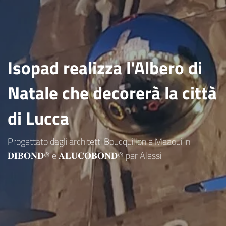
Isopad realizza l'Albero di
Natale che decorerà la città
di Lucca
Progettato dagli architetti Boucquillon e Maaoui in
𝐃𝐈𝐁𝐎𝐍𝐃® e 𝐀𝐋𝐔𝐂𝐎𝐁𝐎𝐍𝐃® per Alessi