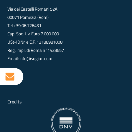
Via dei Castelli Romani 52A
00071 Pomezia (Rom)
Tel
+39 06.726431
Cap. Soc. I. v. Euro 7.000.000
USt-IDNr. e C.F. 13188981008
Reg. impr. di Roma n°1428657
Email:
info@sogimi.com
Credits