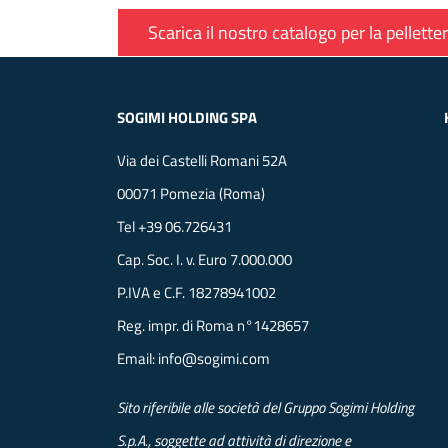
Scarica il nostro catalogo per la pelletter
SOGIMI HOLDING SPA
Via dei Castelli Romani 52A
00071 Pomezia (Roma)
Tel
+39 06.726431
Cap. Soc. I. v. Euro 7.000.000
P.IVA e C.F. 18278941002
Reg. impr. di Roma n°1428657
Email:
info@sogimi.com
Sito riferibile alle società del Gruppo Sogimi Holding
S.p.A., soggette ad attività di direzione e