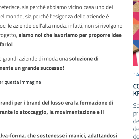
referisce, sia perché abbiamo vicino casa uno dei
e nel mondo, sia perché l’esigenza delle aziende è
; le aziende dell’alta moda, infatti, non si rivolgono
progetto,
siamo noi che lavoriamo per proporre idee
farlo!
le grandi aziende di moda una
soluzione di
amente un grande successo!
14
C
K
randi per i brand del lusso era la formazione di
Sc
urante lo stoccaggio, la movimentazione e il
pr
de
de
lva-forma, che sostenesse i manici, adattandosi
de