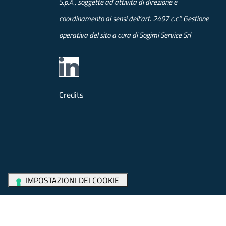
S.p.A., soggette ad attività di direzione e
coordinamento ai sensi dell’art. 2497 c.c.”. Gestione
operativa del sito a cura di Sogimi Service Srl
Credits
Whistleblowing
Cookie policy
Privacy policy
N