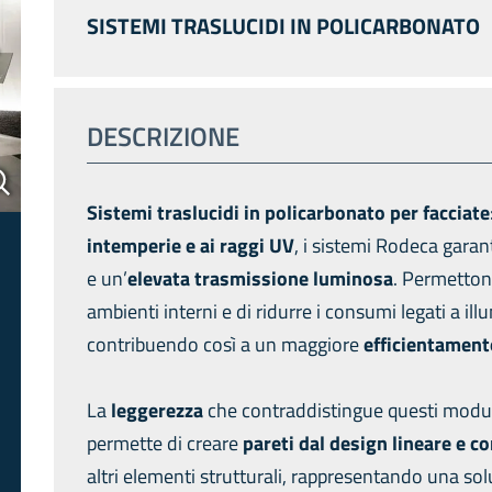
SISTEMI TRASLUCIDI IN POLICARBONATO
ext
DESCRIZIONE
Sistemi traslucidi
in
policarbonato
per
facciate
intemperie e ai raggi UV
, i sistemi Rodeca gara
e un’
elevata trasmissione luminosa
. Permettono
ambienti interni e di ridurre i consumi legati a il
contribuendo così a un maggiore
efficientament
La
leggerezza
che contraddistingue questi modul
permette di creare
pareti dal design lineare e c
altri elementi strutturali, rappresentando una so