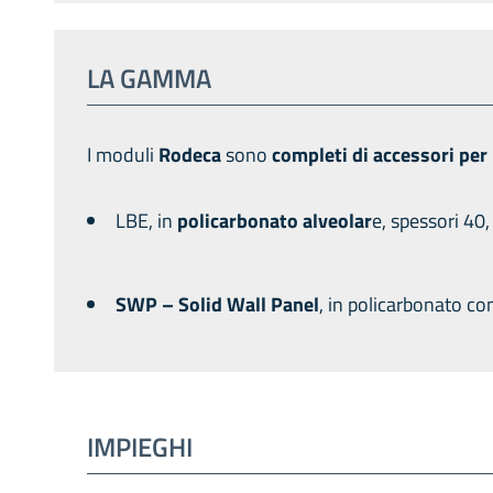
LA GAMMA
I moduli
Rodeca
sono
completi di accessori
per 
LBE, in
policarbonato alveolar
e, spessori 40
SWP – Solid Wall Panel
, in policarbonato c
IMPIEGHI