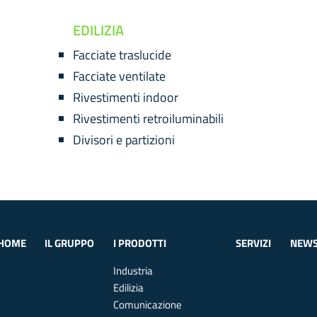
EDILIZIA
Facciate traslucide
Facciate ventilate
Rivestimenti indoor
Rivestimenti retroiluminabili
Divisori e partizioni
HOME
IL GRUPPO
I PRODOTTI
SERVIZI
NEW
Industria
Edilizia
Comunicazione