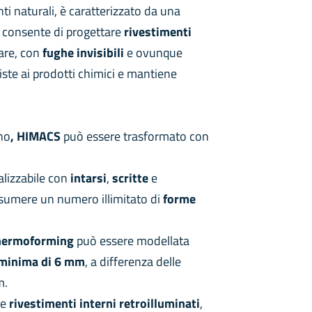
i naturali, è caratterizzato da una
e consente di progettare
rivestimenti
are, con
fughe invisibili
e ovunque
esiste ai prodotti chimici e mantiene
gno
, HIMACS
può essere trasformato con
alizzabile con
intarsi
,
scritte
e
ssumere un numero illimitato di
forme
hermoforming
può essere modellata
a minima di 6 mm
, a differenza delle
m.
re
rivestimenti interni retroilluminati
,