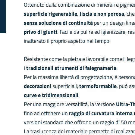
Ottenuto dalla combinazione di minerali e pigment
superficie rigenerabile, liscia e non porosa
, ch
senza
soluzione
di continuità
per un design line
privo di giunti
. Facile da pulire ed igienizzare, r
inalterato il proprio aspetto nel tempo.
Resistente come la pietra e lavorabile come il le
i
tradizionali strumenti di falegnameria
.
Per la massima libertà di progettazione, è person
decorazioni
superficiali;
termoformabile
, può a
curve e tridimensionali
.
Per una maggiore versatilità, la versione
Ultra-T
fino ad ottenere un
raggio di curvatura intern
versioni standard che offrono un raggio di 50 m
La traslucenza del materiale permette di realizza