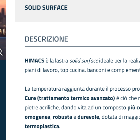
SOLID SURFACE
ext
DESCRIZIONE
HIMACS
è la lastra
solid surface
ideale per la real
piani di lavoro, top cucina, banconi e complementi
La temperatura raggiunta durante il processo pr
Cure (trattamento termico avanzato)
è ciò che
pietre acriliche, dando vita ad un composto
più 
omogenea
,
robusta
e
durevole
, dotata di maggi
termoplastica
.