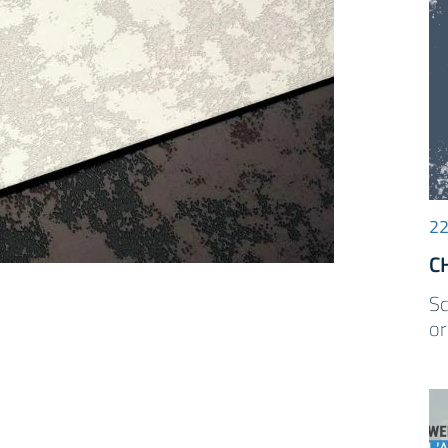
22
C
Sc
or