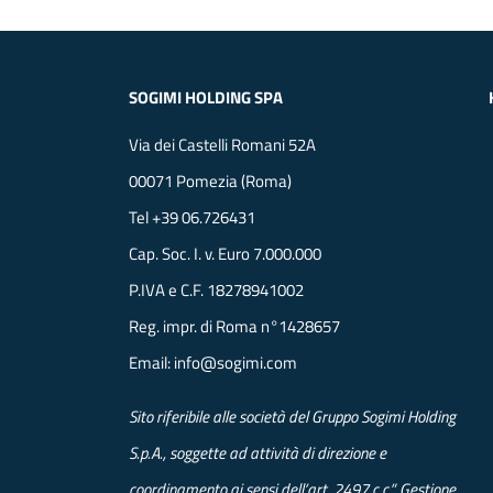
SOGIMI HOLDING SPA
Via dei Castelli Romani 52A
00071 Pomezia (Roma)
Tel
+39 06.726431
Cap. Soc. I. v. Euro 7.000.000
P.IVA e C.F. 18278941002
Reg. impr. di Roma n°1428657
Email:
info@sogimi.com
Sito riferibile alle società del Gruppo Sogimi Holding
S.p.A., soggette ad attività di direzione e
coordinamento ai sensi dell’art. 2497 c.c.”. Gestione