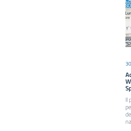
30
Ac
W
S
Il
pe
de
na