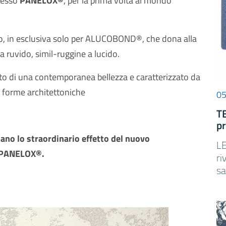
cesso
PANELOX®
, per la prima volta al mondo
o, in esclusiva solo per ALUCOBOND®, che dona alla
a ruvido, simil-ruggine a lucido.
tato di una contemporanea bellezza e caratterizzato da
e forme architettoniche
05
T
p
ano lo straordinario effetto del nuovo
LE
 PANELOX®.
ri
sa