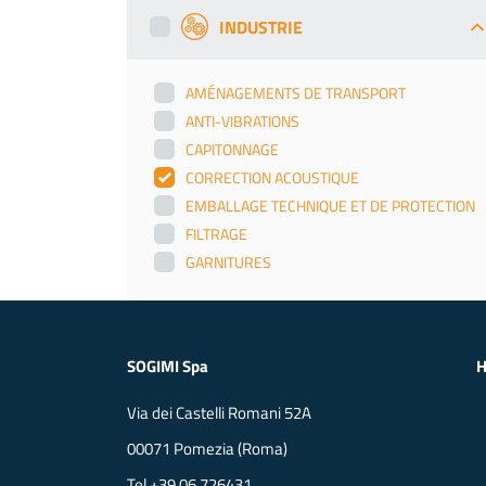
INDUSTRIE
AMÉNAGEMENTS DE TRANSPORT
ANTI-VIBRATIONS
CAPITONNAGE
CORRECTION ACOUSTIQUE
EMBALLAGE TECHNIQUE ET DE PROTECTION
FILTRAGE
GARNITURES
SOGIMI Spa
Via dei Castelli Romani 52A
00071 Pomezia (Roma)
Tel
+39 06.726431