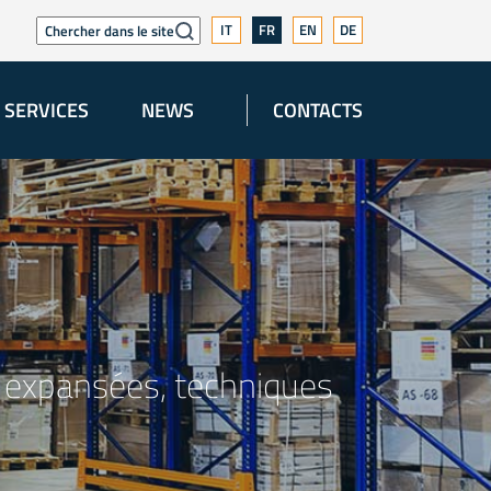
IT
FR
EN
DE
SERVICES
NEWS
CONTACTS
, expansées, techniques