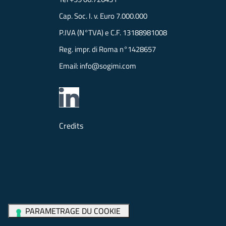
Cap. Soc. I. v. Euro 7.000.000
P.IVA (N°TVA) e C.F. 13188981008
Reg. impr. di Roma n°1428657
Email:
info@sogimi.com
Credits