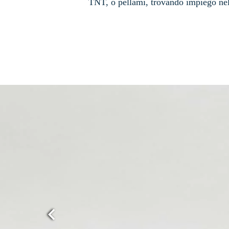
TNT, o pellami, trovando impiego nell’
Previous