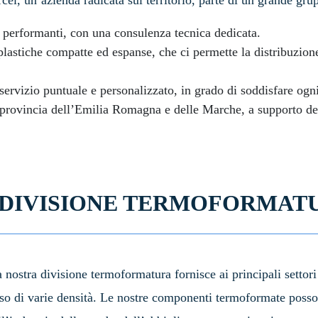
cel, un’azienda radicata sul territorio, parte di un grande gru
te performanti, con una consulenza tecnica dedicata.
stiche compatte ed espanse, che ci permette la distribuzione 
servizio puntuale e personalizzato, in grado di soddisfare ogn
provincia dell’Emilia Romagna e delle Marche, a supporto dei 
 DIVISIONE TERMOFORMAT
 nostra divisione termoformatura fornisce ai principali settori
anso di varie densità. Le nostre componenti termoformate posso